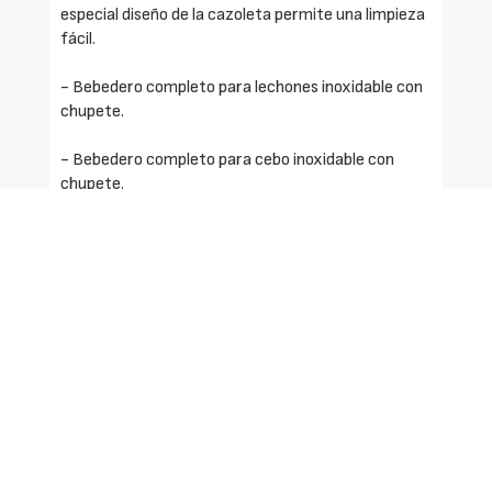
especial diseño de la cazoleta permite una limpieza
fácil.
- Bebedero completo para lechones inoxidable con
chupete.
- Bebedero completo para cebo inoxidable con
chupete.
- Bebedero completo para madres inoxidable con
chupete.
Solicite más información
Identificarse