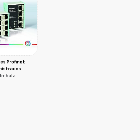
es Profinet
nistrados
lmholz