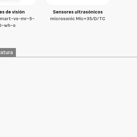
s de visión
Sensores ultrasónicos
Smart-vs-mr-5-
microsonic Mic+35/D/TC
0-wh-o
ratura