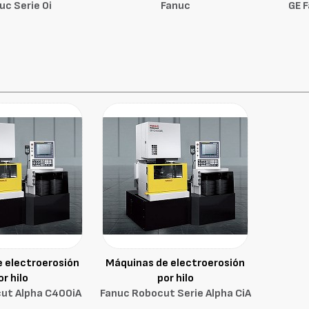
uc Serie 0i
Fanuc
GE F
 electroerosión
Máquinas de electroerosión
or hilo
por hilo
ut Alpha C400iA
Fanuc Robocut Serie Alpha CiA