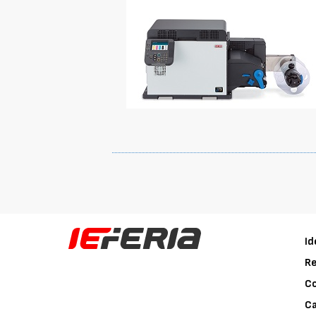
Id
Re
C
Ca