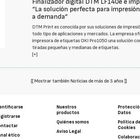
Finalizador digital DTM LF140e e imp
“La solución perfecta para impresión 
a demanda”
DTM Print es conocida por sus soluciones de impresió
todo tipo de aplicaciones y mercados. La empresa ofr
impresora de etiquetas OKI Pro1050 una solución co
tiradas pequeñas y medianas de etiquetas.
[+]
[[ Mostrar también Noticias de más de 3 años ]]
entificarse
Nuestros
Protecció
productos
Datos
gistrarse
Quiénes somos
Política d
ontactar
Cookies
Aviso Legal
nal ético
Colaborac