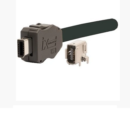
RS ha anunciado que dispone de la gama ix
Industrial de Hirose, que eleva el nivel de las
interfaces Ethernet y responde a los futuros retos