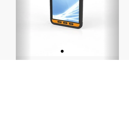
Basada en el modelo de Samsung Galaxy Tab Active
3, la Tablet Tab-Ex 03 ofrece tecnología de
vanguardia para entornos hostiles así como Android
11 con garantía de actualización. Samsung Knox
asegura una alta seguridad para datos y equipos. La
función Samsung DeX admite un cambio rápido a la
versión de escritorio. Además, la Tablet ofrece más
memoria RAM y almacenamiento externo que los
modelos anteriores.