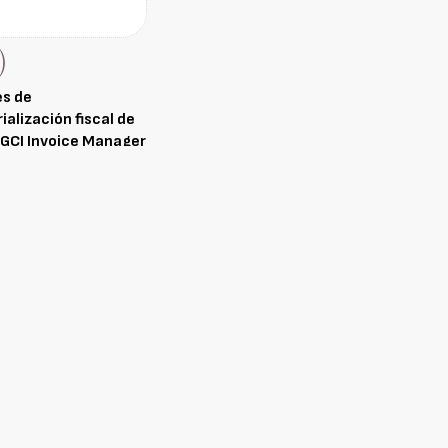
es de
alización fiscal de
 GCI Invoice Manager