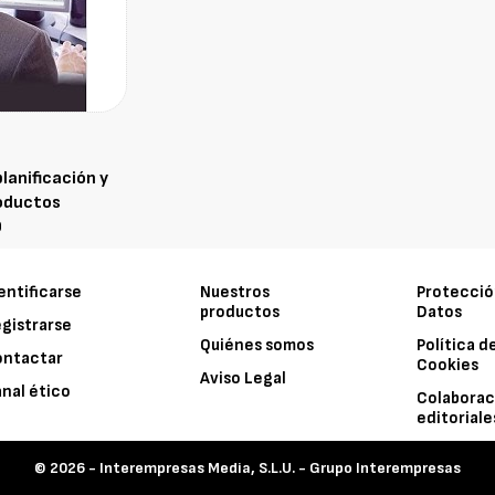
lanificación y
roductos
9
entificarse
Nuestros
Protecció
productos
Datos
gistrarse
Quiénes somos
Política d
ontactar
Cookies
Aviso Legal
nal ético
Colaborac
editoriale
© 2026 -
Interempresas Media, S.L.U. - Grupo Interempresas