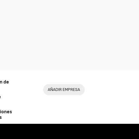
n de
AÑADIR EMPRESA
e
iones
s