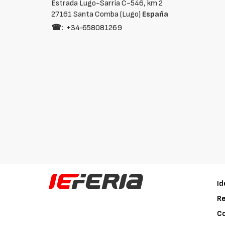
Estrada Lugo-Sarria C-546, km 2
27161 Santa Comba (Lugo)
España
☎:
+34‑658081269
Id
Re
C