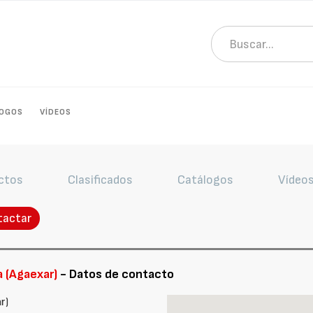
LOGOS
VÍDEOS
ctos
Clasificados
Catálogos
Vídeo
tactar
a (Agaexar)
- Datos de contacto
r)