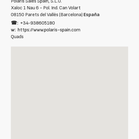
Polaris Sales Spain, S.L.U.
Xaloc 1 Nau 6 - Pol. Ind. Can Volart
08150 Parets del Vallès (Barcelona)
España
☎:
+34‑938605180
w:
https://www.polaris-spain.com
Quads