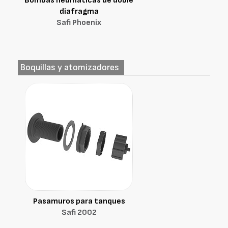
Bombas neumáticas de doble
diafragma
Safi Phoenix
Boquillas y atomizadores
Pasamuros para tanques
Safi 2002