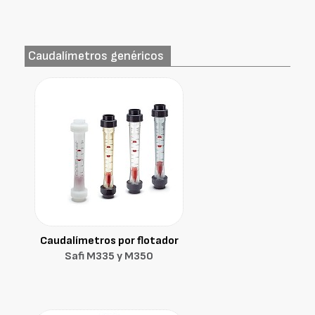
Caudalímetros genéricos
Caudalímetros por flotador
Safi M335 y M350