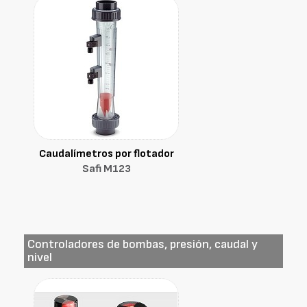
Caudalímetros por flotador
Safi M123
Controladores de bombas, presión, caudal y
nivel