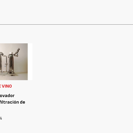
 VINO
novador
iltración de
4