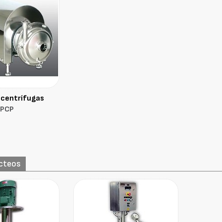
centrífugas
PCP
ácteos