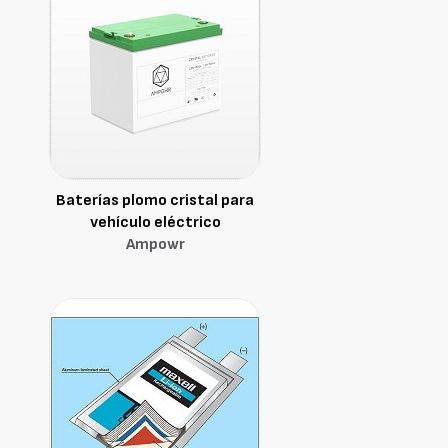
Baterías plomo cristal para
vehículo eléctrico
Ampowr