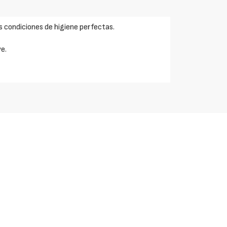
s condiciones de higiene perfectas.
ve.
n de
AÑADIR EMPRESA