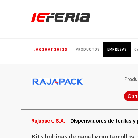
LABORATORIOS
PRODUCTOS
EMPRESAS
C
Produ
Con
Rajapack, S.A.
- Dispensadores de toallas y 
Kits bobinas de papel y portarrollos 