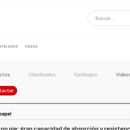
ATÁLOGOS
VÍDEOS
ctos
Clasificados
Catálogos
Vídeo
tactar
papel
con pie: gran capacidad de absorción y resistenc