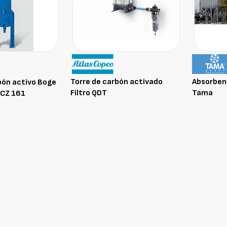
Torre de carbón activado
Absorben
bón activo Boge
Filtro QDT
Tama
DCZ 161