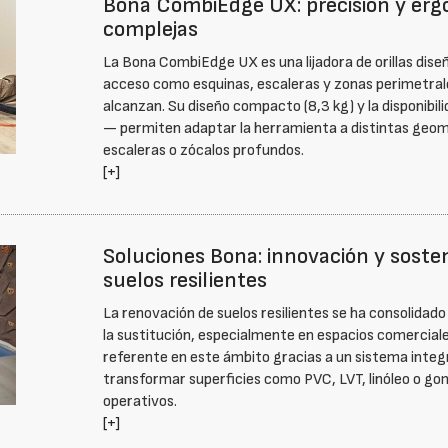
Bona CombiEdge UX: precisión y ergo
complejas
La Bona CombiEdge UX es una lijadora de orillas diseñ
acceso como esquinas, escaleras y zonas perimetral
alcanzan. Su diseño compacto (8,3 kg) y la disponibi
— permiten adaptar la herramienta a distintas geomet
escaleras o zócalos profundos.
[+]
Soluciones Bona: innovación y sosten
suelos resilientes
La renovación de suelos resilientes se ha consolidado
la sustitución, especialmente en espacios comerciale
referente en este ámbito gracias a un sistema integ
transformar superficies como PVC, LVT, linóleo o gom
operativos.
[+]