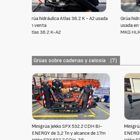
- A2 usada
Grúa hidráulica MKG HLK 770 HP
Grúa hi
usada en venta
usada e
MKG HLK 770 HP
Palfing
Grúas sobre cadenas y celosía
(7)
H BI-
Minigrúa Jekko SPX 650 CDH BI-
Minigrú
 de 17m
ENERGY de 5 tn y alcance de 23,5 m
nueva c