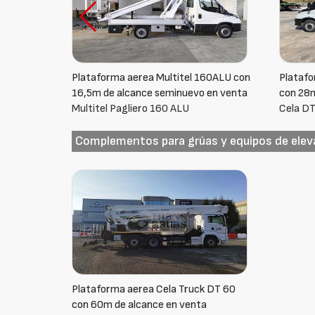
60ALU con
Plataforma aérea Cela DT Truck 28 FE
Plataf
 en venta
con 28m de alcance en venta
12m de 
Cela DT Truck 28 FE
TECHOI
Complementos para grúas y equipos de elev
Plataforma aerea Cela Truck DT 60
con 60m de alcance en venta