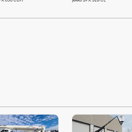
PX 328 CL
Transgruas 120 D TRX