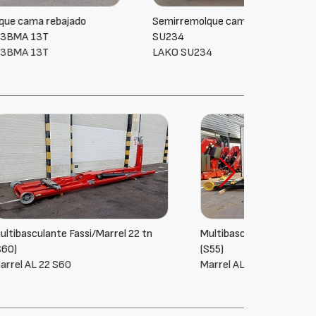
Semirremolque cama rebajado LAKO
SU234
LAKO SU234
2 tn
Multibasculante Fassi/Marrel 30 tn
Multibasc
(S55)
(S58)
Marrel AL30 (55)
Marrel A