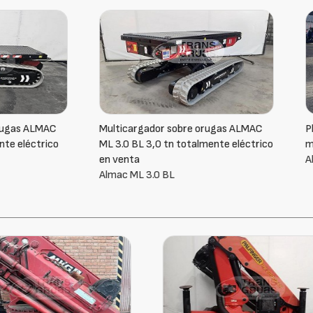
argador sobre orugas ALMAC
Plataforma con grúa KMC 3.1 
BL 3,0 tn totalmente eléctrico
multicargador Almac ML 3.0 e
a
Almac KMC 3.1
L 3.0 BL