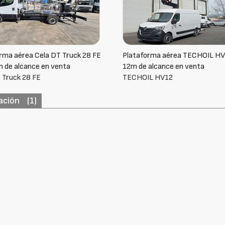
orma aérea TECHOIL HV12 con
MULTITEL NISSAN NT 400 + H
alcance en venta
Multitel Pagliero HX195
L HV12
ación
(1)