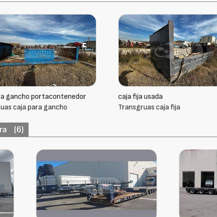
ra gancho portacontenedor
caja fija usada
uas caja para gancho
Transgruas caja fija
ra
(6)