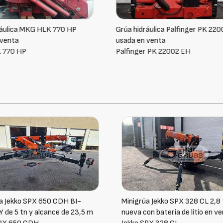
dráulica Palfinger PK 22002 EH
Grúa Palfinger PK 6001 usada 
n venta
venta
er PK 22002 EH
Palfinger PK 6001
a Jekko SPX 328 CL 2,8 tn
Grúa con brazo giratorio sobre
on batería de litio en venta
12.000 kg