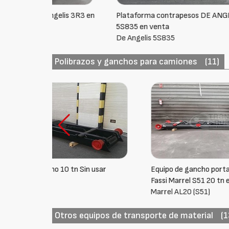
is 3R3 en
Plataforma contrapesos DE ANGELIS
Semirre
5S835 en venta
De Ang
De Angelis 5S835
Polibrazos y ganchos para camiones
(11)
sar
Equipo de gancho portacontenedor
Equipo 
Fassi Marrel S51 20 tn en venta
Fassi M
Marrel AL20 (S51)
Marrel 
Otros equipos de transporte de material
(1