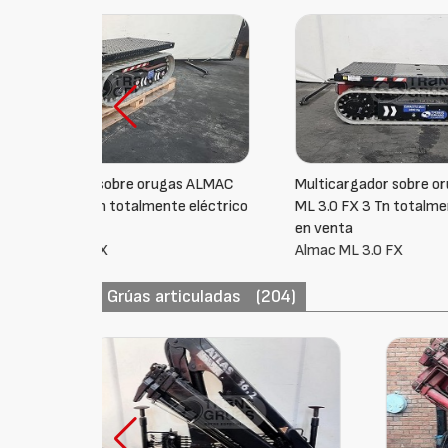
 ALMAC
Multicargador sobre orugas ALMAC
Multic
eléctrico
ML 3.0 FX 3 Tn totalmente eléctrico
ML 3.0 
en venta
en vent
Almac ML 3.0 FX
Almac M
Grúas articuladas
(204)