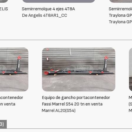
molque 4 ejes 4T8A
Semirremolque cama rebajado
elis 4T8AR1_CC
Traylona GP3BMA 13T
Traylona GP3BMA 13T
de gancho portacontenedor
Multibasculante Fassi/Marrel 2
arrel S54 20 tn en venta
(S60)
AL20(S54)
Marrel AL 22 S60
3)