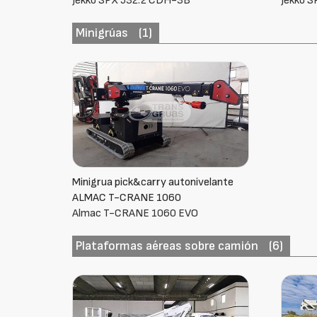
Jekko SPX 650 CDH
Jekko S
Minigrúas
(1)
Minigrua pick&carry autonivelante
ALMAC T-CRANE 1060
Almac T-CRANE 1060 EVO
Plataformas aéreas sobre camión
(6)