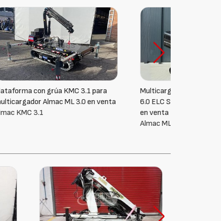
para
Multicargador sobre orugas Almac ML
Dolly ext
n venta
6.0 ELC S2 + T-crane 6,0 tn con grúa
multicar
en venta
venta
Almac ML 6.0 BL ELC + T-CRANE
Almac D