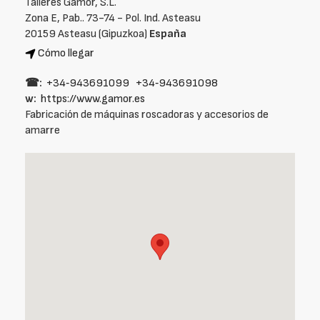
Talleres Gamor, S.L.
Zona E, Pab.. 73-74 - Pol. Ind. Asteasu
20159 Asteasu (Gipuzkoa)
España
Cómo llegar
☎:
+34‑943691099
+34‑943691098
w:
https://www.gamor.es
Fabricación de máquinas roscadoras y accesorios de
amarre