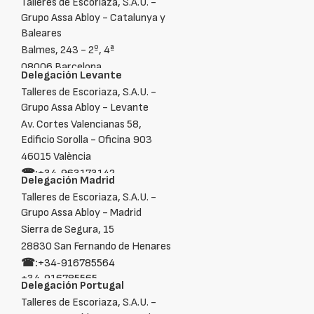
Talleres de Escoriaza, S.A.U. -
Grupo Assa Abloy - Catalunya y
Baleares
Balmes, 243 - 2º, 4ª
08006 Barcelona
Delegación Levante
☎:
+34‑933235813
Talleres de Escoriaza, S.A.U. -
Grupo Assa Abloy - Levante
Av. Cortes Valencianas 58,
Edificio Sorolla - Oficina 903
46015 València
☎:
+34‑963173142
Delegación Madrid
Talleres de Escoriaza, S.A.U. -
Grupo Assa Abloy - Madrid
Sierra de Segura, 15
28830 San Fernando de Henares
☎:
+34‑916785564
+34‑916785565
Delegación Portugal
Talleres de Escoriaza, S.A.U. -