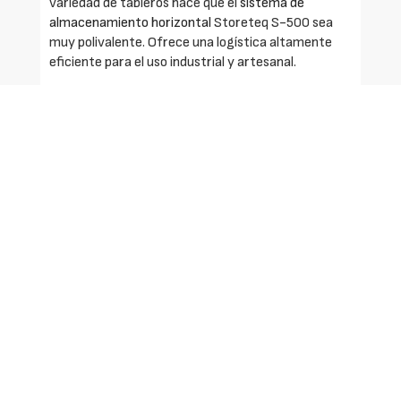
variedad de tableros hace que el
sistema de
almacenamiento horizontal
Storeteq S-500 sea
muy polivalente. Ofrece una logística altamente
eficiente para el uso industrial y artesanal.
Ventajas:
- Gran variedad de materiales: ya se trate de
tableros de plástico, plexiglás, laminado, revestidos
o no revestidos.
- Gran flexibilidad para definir la longitud y anchura
del almacenamiento horizontal.
- Interfaces estandarizadas para integrar
diferentes máquinas de mecanizado.
- Mínimo consumo de recursos gracias a la
administración automática de desechos, también
para las piezas que no se encuentran en el almacén.