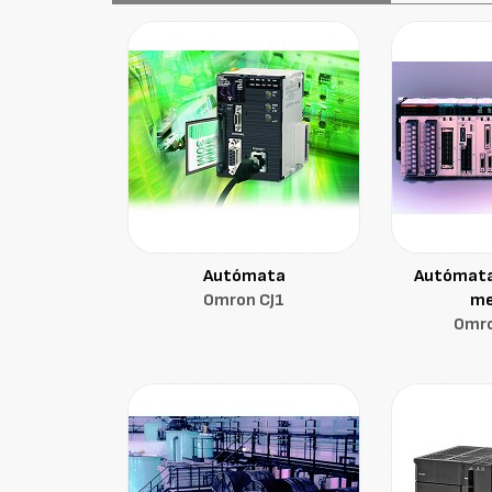
Autómata
Autómata
Omron CJ1
me
Omr