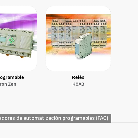
rogramable
Relés
ron Zen
K8AB
ladores de automatización programables (PAC)