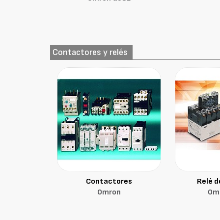
Contactores y relés
Contactores
Relé d
Omron
Om