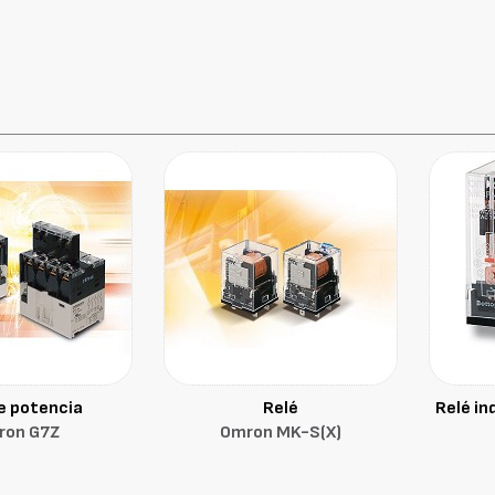
e potencia
Relé
Relé in
ron G7Z
Omron MK-S(X)