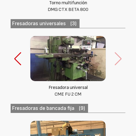
Torno multifunción
Mazak (Japón) Integrex E-650H SII
Fresadoras universales
(3)
Fresadora universal
Lagun (España) FCM 185
Fresadoras de bancada fija
(9)