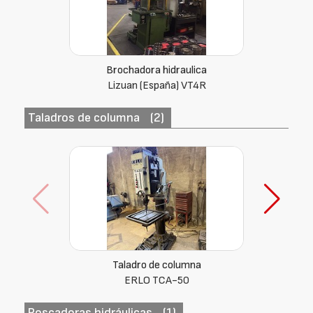
Brochadora hidraulica
Lizuan (España) VT4R
Taladros de columna
(2)
Taladro de columna
Mugui M-35-A
Roscadoras hidráulicas
(1)