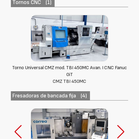
Tornos CNC
(1)
Torno Universal CMZ mod. TBI 450MC Avan. I CNC Fanuc
0iT
CMZ TBI 450MC
Fresadoras de bancada fija
(4)