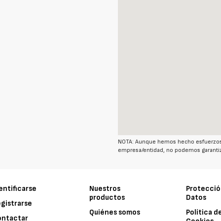
NOTA: Aunque hemos hecho esfuerzos r
empresa/entidad, no podemos garantiz
entificarse
Nuestros
Protecció
productos
Datos
gistrarse
Quiénes somos
Política d
ontactar