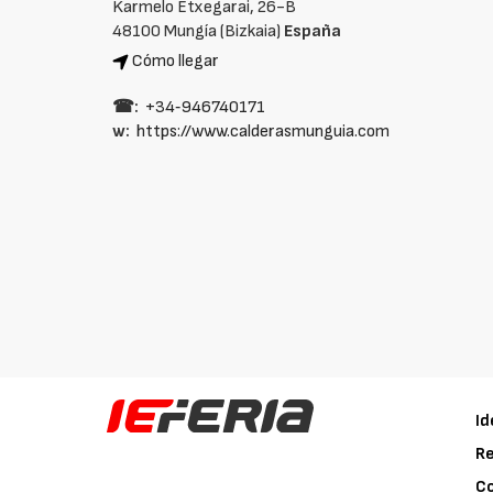
Karmelo Etxegarai, 26-B
48100 Mungía (Bizkaia)
España
Cómo llegar
☎:
+34‑946740171
w:
https://www.calderasmunguia.com
Id
Re
C