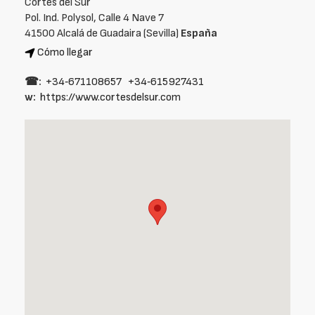
Cortes del Sur
Pol. Ind. Polysol, Calle 4 Nave 7
41500 Alcalá de Guadaira (Sevilla)
España
Cómo llegar
☎:
+34‑671108657
+34‑615927431
w:
https://www.cortesdelsur.com