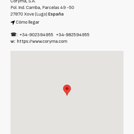
Coryma, S.A.
Pol. Ind. Camba, Parcelas 49 -50
27870 Xove (Lugo)
España
Cómo llegar
☎:
+34‑902394955
+34‑982594955
w:
https://www.coryma.com