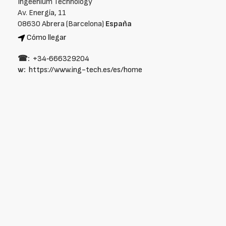
Ingeenium Technology
Av. Energía, 11
08630 Abrera (Barcelona)
España
Cómo llegar
☎:
+34‑666329204
w:
https://www.ing-tech.es/es/home