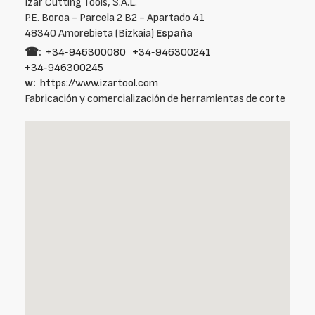
Izar Cutting Tools, S.A.L.
P.E. Boroa - Parcela 2 B2 - Apartado 41
48340 Amorebieta (Bizkaia)
España
☎:
+34‑946300080
+34‑946300241
+34‑946300245
w:
https://www.izartool.com
Fabricación y comercialización de herramientas de corte