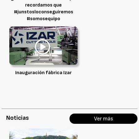
recordamos que
#junstosloconseguiremos
#somosequipo
Inauguración fábrica Izar
Noticias
Ver más