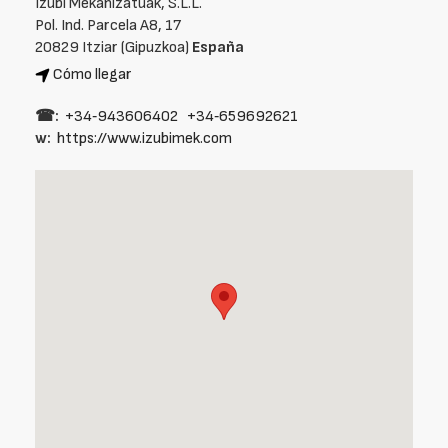
Izubi Mekanizatuak, S.L.L.
Pol. Ind. Parcela A8, 17
20829 Itziar (Gipuzkoa)
España
Cómo llegar
☎:
+34‑943606402
+34‑659692621
w:
https://www.izubimek.com