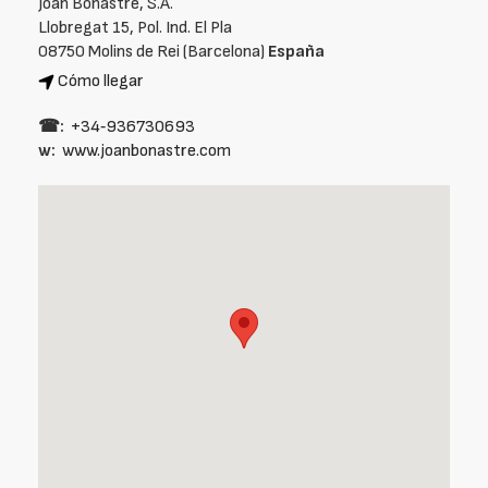
Joan Bonastre, S.A.
Llobregat 15, Pol. Ind. El Pla
08750 Molins de Rei (Barcelona)
España
Cómo llegar
☎:
+34‑936730693
w:
www.joanbonastre.com