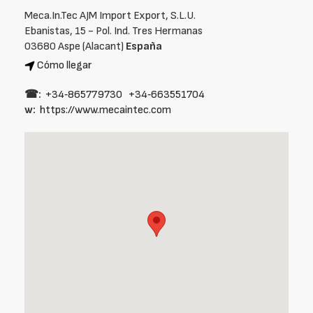
Meca.In.Tec AJM Import Export, S.L.U.
Ebanistas, 15 - Pol. Ind. Tres Hermanas
03680 Aspe (Alacant)
España
Cómo llegar
☎:
+34‑865779730
+34‑663551704
w:
https://www.mecaintec.com