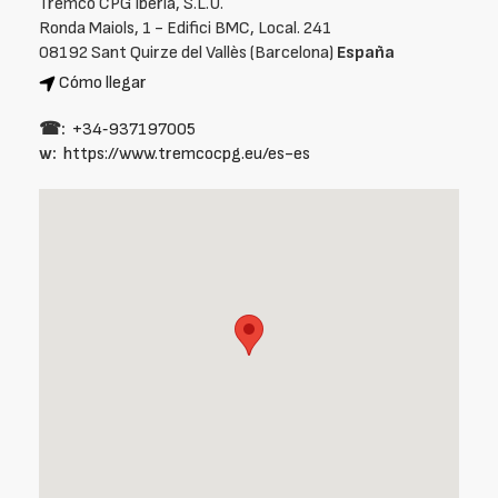
Tremco CPG Iberia, S.L.U.
Ronda Maiols, 1 - Edifici BMC, Local. 241
08192 Sant Quirze del Vallès (Barcelona)
España
Cómo llegar
☎:
+34‑937197005
w:
https://www.tremcocpg.eu/es-es