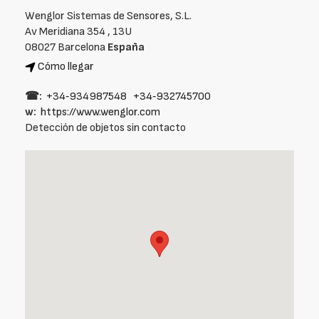
Wenglor Sistemas de Sensores, S.L.
Av Meridiana 354 , 13U
08027 Barcelona
España
Cómo llegar
☎:
+34‑934987548
+34‑932745700
w:
https://www.wenglor.com
Detección de objetos sin contacto