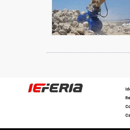
Id
Re
C
Ca