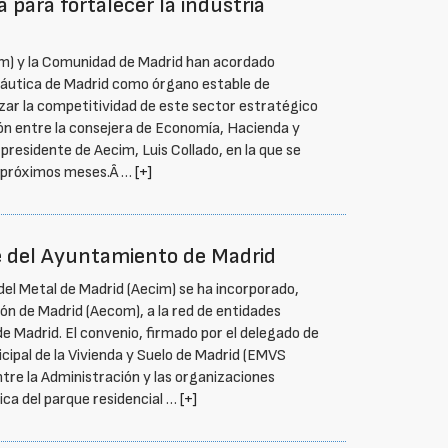
 para fortalecer la industria
im) y la Comunidad de Madrid han acordado
náutica de Madrid como órgano estable de
rzar la competitividad de este sector estratégico
ión entre la consejera de Economía, Hacienda y
presidente de Aecim, Luis Collado, en la que se
os próximos meses.Â …
[+]
de del Ayuntamiento de Madrid
del Metal de Madrid (Aecim) se ha incorporado,
ón de Madrid (Aecom), a la red de entidades
e Madrid. El convenio, firmado por el delegado de
cipal de la Vivienda y Suelo de Madrid (EMVS
ntre la Administración y las organizaciones
tica del parque residencial …
[+]