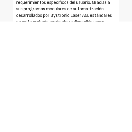
requerimientos específicos del usuario. Gracias a
sus programas modulares de automatización
desarrollados por Bystronic Laser AG, estándares
de éxito probado están ahora disponibles para
iniciarse en la automatización a un coste razonable.
Bystronic Laser AG se ha volcado en líneas de
producción automatizada desde los comienzos
mismos de la tecnología láser y cuenta con muchos
años de experiencia en este campo. Cuenta con
soluciones apropiadas para cada uno de los pasos de
la automatización.
Bycell Cross, el sistema compacto, es la pieza
central de una línea de corte por láser altamente
automatizada. Comprende dos torres de
almacenamiento integradas para almacenar tanto
chapas enteras como chapas ya cortadas. Este
sistema de torres gemelas tiene 60
compartimentos. Para necesidades mayores, más