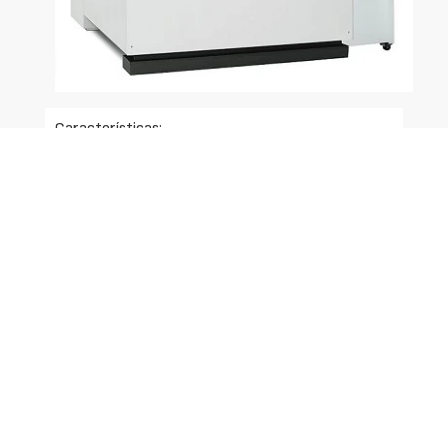
Características:
· Recorrido del eje X (individual): 1.000 mm.
· Recorrido del eje Y: 800 mm.
· Recorrido del porta-electrodos: 500 mm.
· Distancia max. cabezal y mesa: 800 mm.
· Dimensiones internas del tanque:
- Largo: 1.700 mm.
- Ancho: 1.000 mm.