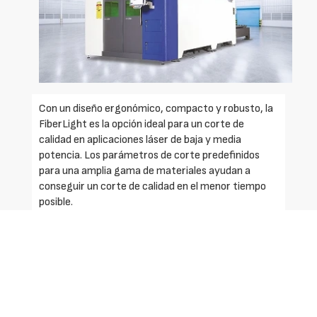
Con un diseño ergonómico, compacto y robusto, la
FiberLight es la opción ideal para un corte de
calidad en aplicaciones láser de baja y media
potencia. Los parámetros de corte predefinidos
para una amplia gama de materiales ayudan a
conseguir un corte de calidad en el menor tiempo
posible.
El control Global Connect ayuda a los operarios a
fabricar productos de alta calidad tras una breve
formación. El corte por láser le ofrece una amplia
gama de ventajas: alta precisión, bajo impacto
térmico y piezas cortadas de calidad. Además, el
láser de fibra ofrece una alta eficiencia y un bajo