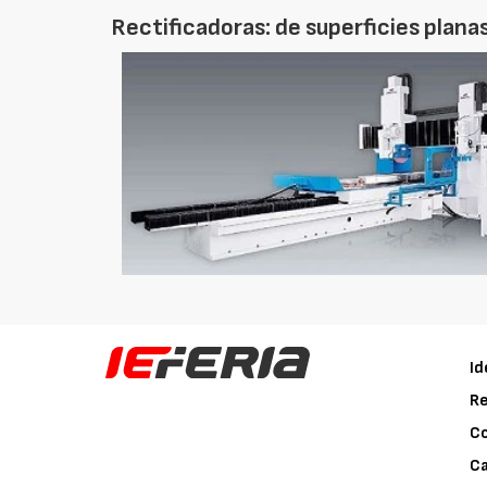
Rectificadoras: de superficies plana
Id
Re
C
Ca