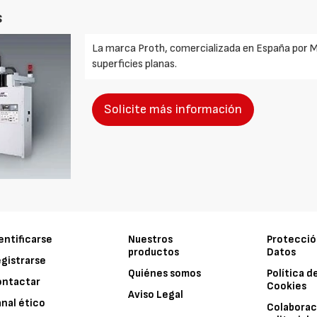
s
La marca Proth, comercializada en España por Ma
superficies planas.
Solicite más información
entificarse
Nuestros
Protecció
productos
Datos
gistrarse
Quiénes somos
Política d
ontactar
Cookies
Aviso Legal
nal ético
Colaborac