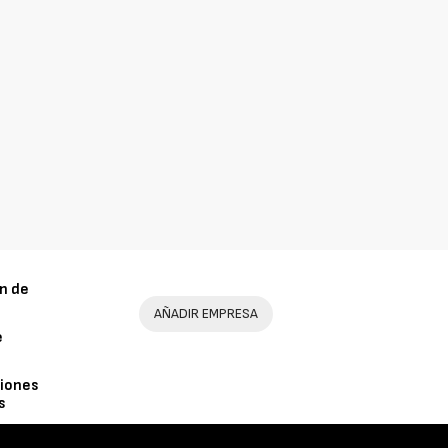
n de
AÑADIR EMPRESA
e
iones
s