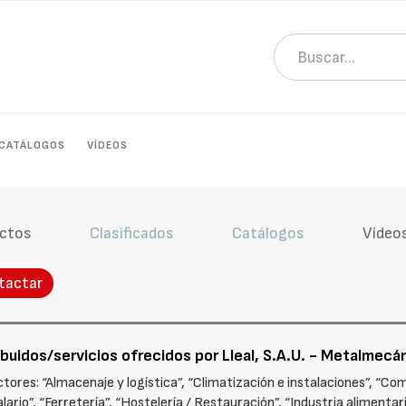
CATÁLOGOS
VÍDEOS
ctos
Clasificados
Catálogos
Vídeo
tactar
buidos/servicios ofrecidos por Lleal, S.A.U. - Metalmecá
ctores: “Almacenaje y logística”, “Climatización e instalaciones”, “
io”, “Ferretería”, “Hostelería / Restauración”, “Industria alimentaria”