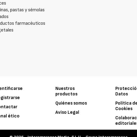
lces
inas, pastas y sémolas
lados
roductos farmacéuticos
getales
entificarse
Nuestros
Protecció
productos
Datos
gistrarse
Quiénes somos
Política d
ontactar
Cookies
Aviso Legal
nal ético
Colaborac
editoriale