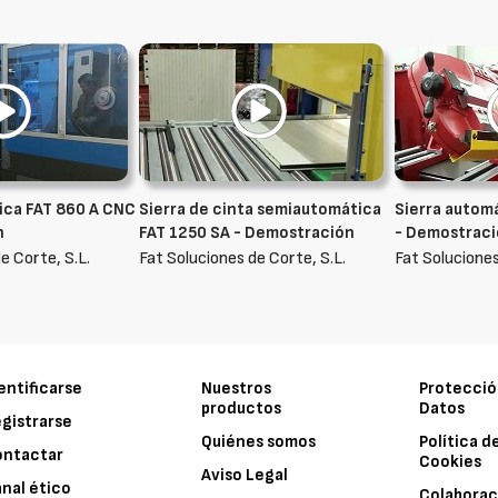
ica FAT 860 A CNC
Sierra de cinta semiautomática
Sierra autom
n
FAT 1250 SA - Demostración
- Demostrac
e Corte, S.L.
Fat Soluciones de Corte, S.L.
Fat Soluciones
entificarse
Nuestros
Protecció
productos
Datos
gistrarse
Quiénes somos
Política d
ontactar
Cookies
Aviso Legal
nal ético
Colaborac