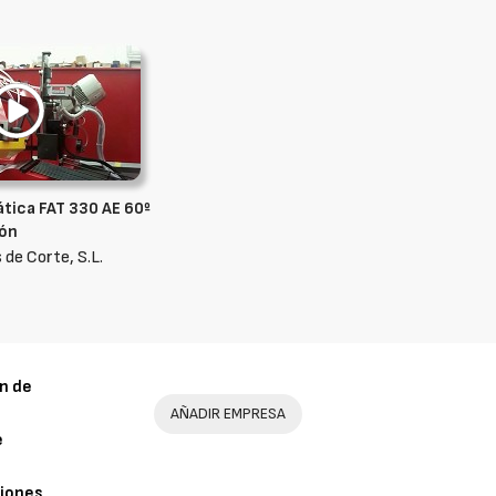
ática FAT 330 AE 60º
ión
 de Corte, S.L.
n de
AÑADIR EMPRESA
e
iones