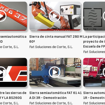
a semiautomática
Sierra de cinta manual FAT 280 M
La participac
MD
60º
proyecto de i
Escuela de FP
e Corte, S.L.
Fat Soluciones de Corte, S.L.
Fat Soluciones
re las sierras de
Sierra semiautomática FAT 61 41
Sierra automá
M Y LA BS260G
A DI 3R - Demostración
1R - Demostr
e Corte, S.L.
Fat Soluciones de Corte, S.L.
Fat Soluciones