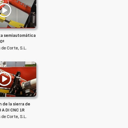
nta semiautomática
60º
 de Corte, S.L.
de la sierra de
0 A DI CNC 1R
 de Corte, S.L.