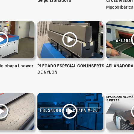
de punzonadora
Cross Master
Mecos Ibérica,
de chapa Loewer
PLEGADO ESPECIAL CON INSERTS
APLANADORA 
DE NYLON