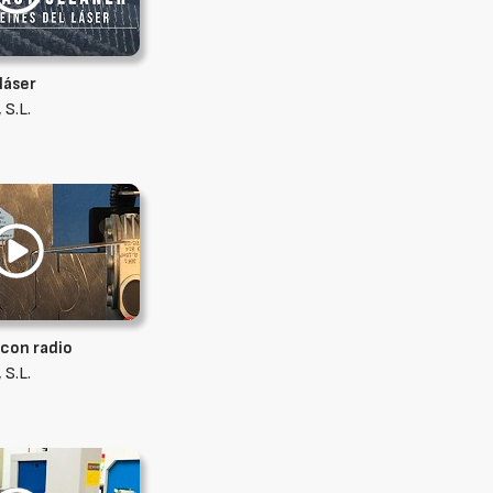
 láser
 S.L.
 con radio
 S.L.