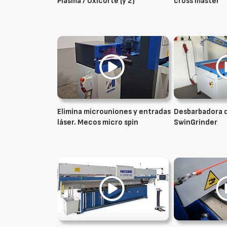
Plasma / Oxicorte (y 2)
cross master
Elimina microuniones y entradas
Desbarbadora 
láser. Mecos micro spin
SwinGrinder