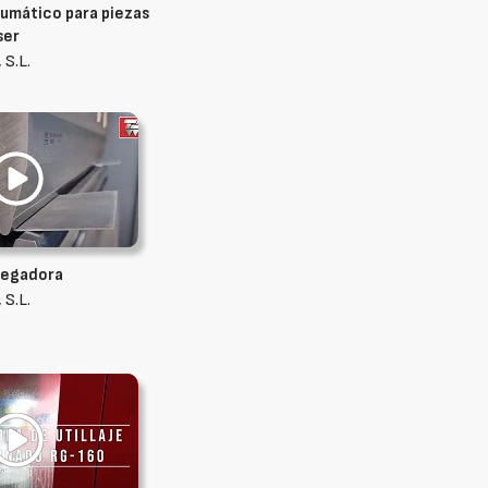
umático para piezas
ser
 S.L.
plegadora
 S.L.