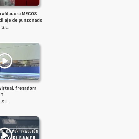
a afiladora MECOS
tillaje de punzonado
 S.L.
virtual, fresadora
UT
 S.L.