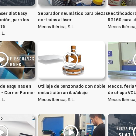
aser Slat Easy
Separador neumático para piezas
Rectificador
ción, para los
cortadas a láser
RG160 para u
esa
Mecos Ibérica, S.L.
Mecos Ibérica,
.L.
de esquinas en
Utillaje de punzonado con doble
Mecos, feria 
 - Corner Former
embutición arriba/abajo
de chapa VC
.L.
Mecos Ibérica, S.L.
Mecos Ibérica,