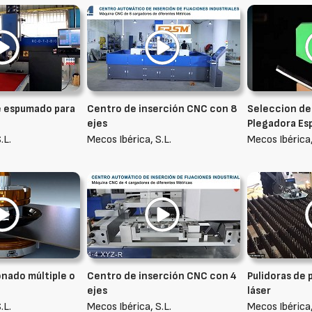
e espumado para
Centro de inserción CNC con 8
Seleccion de 
ejes
Plegadora Es
.L.
Mecos Ibérica, S.L.
Mecos Ibérica,
onado múltiple o
Centro de inserción CNC con 4
Pulidoras de 
ejes
láser
.L.
Mecos Ibérica, S.L.
Mecos Ibérica,