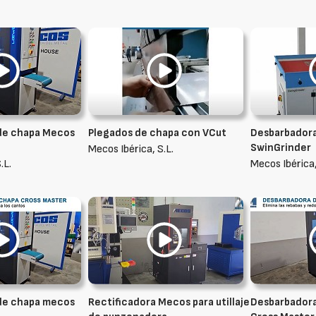
de chapa Mecos
Plegados de chapa con VCut
Desbarbador
SwinGrinder
Mecos Ibérica, S.L.
.L.
Mecos Ibérica,
de chapa mecos
Rectificadora Mecos para utillaje
Desbarbador