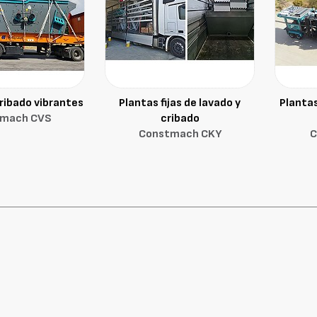
ribado vibrantes
Plantas fijas de lavado y
Plantas
tmach CVS
cribado
Constmach CKY
C