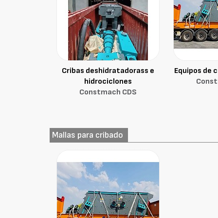
Cribas deshidratadorass e
Equipos de c
hidrociclones
Cons
Constmach CDS
Mallas para cribado