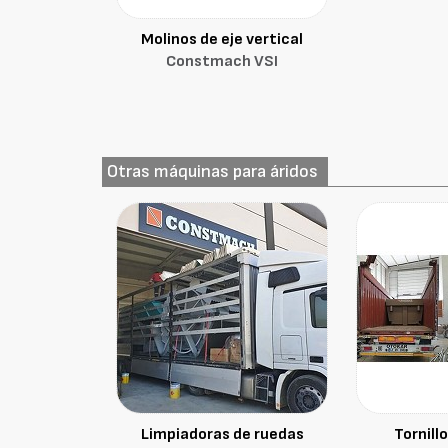
Molinos de eje vertical
Constmach VSI
Otras máquinas para áridos
Limpiadoras de ruedas
Tornill