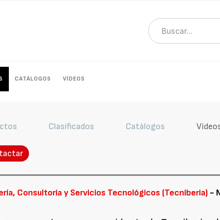
S
CATÁLOGOS
VÍDEOS
ctos
Clasificados
Catálogos
Vídeo
tactar
ía, Consultoría y Servicios Tecnológicos (Tecniberia)
- N