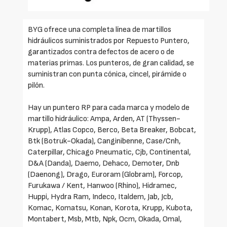
BYG ofrece una completa línea de martillos
hidráulicos suministrados por Repuesto Puntero,
garantizados contra defectos de acero o de
materias primas. Los punteros, de gran calidad, se
suministran con punta cónica, cincel, pirámide o
pilón.
Hay un puntero RP para cada marca y modelo de
martillo hidráulico: Ampa, Arden, AT (Thyssen-
Krupp), Atlas Copco, Berco, Beta Breaker, Bobcat,
Btk (Botruk-Okada), Canginibenne, Case/Cnh,
Caterpillar, Chicago Pneumatic, Cjb, Continental,
D&A (Danda), Daemo, Dehaco, Demoter, Dnb
(Daenong), Drago, Euroram (Globram), Forcop,
Furukawa / Kent, Hanwoo (Rhino), Hidramec,
Huppi, Hydra Ram, Indeco, Italdem, Jab, Jcb,
Komac, Komatsu, Konan, Korota, Krupp, Kubota,
Montabert, Msb, Mtb, Npk, Ocm, Okada, Omal,