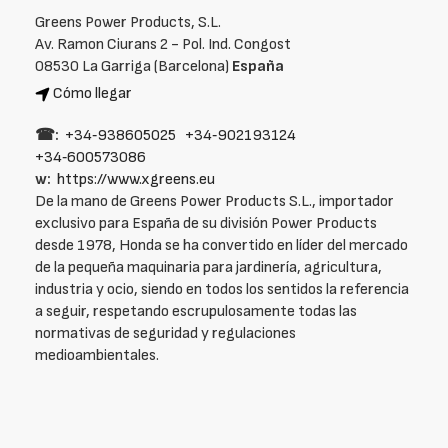
Greens Power Products, S.L.
Av. Ramon Ciurans 2 - Pol. Ind. Congost
08530 La Garriga (Barcelona)
España
Cómo llegar
☎:
+34‑938605025
+34‑902193124
+34‑600573086
w:
https://www.xgreens.eu
De la mano de Greens Power Products S.L., importador
exclusivo para España de su división Power Products
desde 1978, Honda se ha convertido en líder del mercado
de la pequeña maquinaria para jardinería, agricultura,
industria y ocio, siendo en todos los sentidos la referencia
a seguir, respetando escrupulosamente todas las
normativas de seguridad y regulaciones
medioambientales.