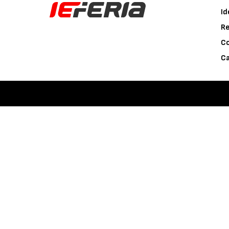
Id
Re
C
Ca