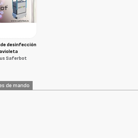
 de desinfección
avioleta
us Saferbot
bles de mando