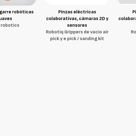
garre robóticas
Pinzas eléctricas
P
uaves
colaborativas, cámaras 2D y
colabor
 robotics
sensores
Robotiq Grippers de vacío air
Ro
pick y e pick / sanding kit