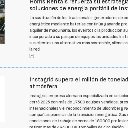
Homs Rentals refuerza su estrategia
soluciones de energía portátil de Ins
La sustitución de los tradicionales generadores de
energético mediante baterías continúa ganando pro
alquiler de maquinaria, los eventos o la producción a
incorporado a su parque de equipos las unidades Ins
sus clientes una alternativa más sostenible, silencios
la red.
[+]
Instagrid supera el millón de tonela
atmósfera
Instagrid, empresa alemana especializada en soluci
cerró 2025 con más de 17.500 equipos vendidos, pr
internacionales y el reconocimiento de Bloomberg 
compañías pioneras de la transición energética. Sus 
condiciones de trabajo de cerca de 180.000 profesio
retirar más de 444.000 automóviles de circulación.